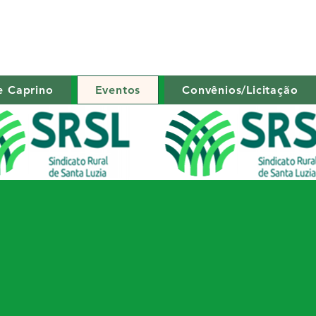
e Caprino
Eventos
Convênios/Licitação